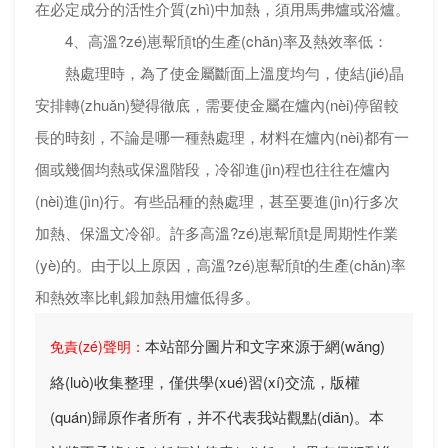
在必定成分的活性介質(zhì)中加熱，須用馬弗爐或浴爐。
4、高溫?zé)崽幚頎t的生產(chǎn)率及熱效率低：
熱處理時，為了使金屬斷面上溫度均勻，使結(jié)晶
安排轉(zhuǎn)變得徹底，需要使金屬在爐內(nèi)停留較
長的時刻，不論是哪一種熱處理，材料在爐內(nèi)都有一
個或幾個均熱或保溫階段，冷卻進(jìn)程也往往在爐內
(nèi)進(jìn)行。有些品種的熱處理，甚至要進(jìn)行多次
加熱、保溫文冷卻。許多高溫?zé)崽幚頎t是周期性作業
(yè)的。由于以上原因，高溫?zé)崽幚頎t的生產(chǎn)率
和熱效率比軋鍛加熱用爐低得多。
本站部分圖片和文字來源于網(wǎng)
免責(zé)聲明：
絡(luò)收集整理，僅供學(xué)習(xí)交流，版權
(quán)歸原作者所有，并不代表我站觀點(diǎn)。本