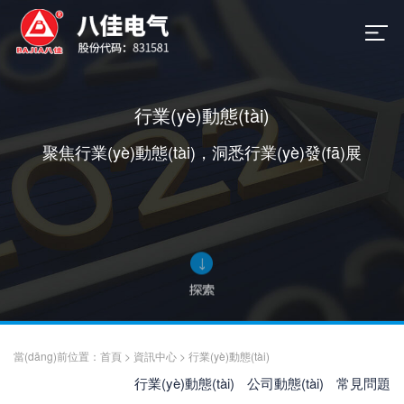
行業(yè)動態(tài)
聚焦行業(yè)動態(tài)，洞悉行業(yè)發(fā)展
當(dāng)前位置：
首頁
>
資訊中心
>
行業(yè)動態(tài)
行業(yè)動態(tài)
公司動態(tài)
常見問題