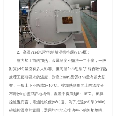
2、高溫?zé)崽幚頎t的爐溫操控嚴(yán)厲：
壓力加工前的加熱，金屬溫度不堅決一二十度，一般
對質(zhì)量沒有多大影響。但高溫?zé)崽幚頎t能否確保熱
處理工藝所要求的溫度，對產(chǎn)品質(zhì)量有很大影
響，一般上下不跨越3~10℃。被加熱物斷面上的溫度分
布應(yīng)盡或許地均勻，溫差不得跨越5～15℃。就操
控爐溫而言，電爐比較優(yōu)勝。為了抵達(dá)準(zhǔn)
確操控溫度的意圖，選用均勻地安排功率小的無焰燒嘴、